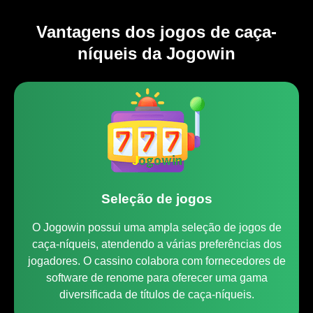
Vantagens dos jogos de caça-
níqueis da Jogowin
Seleção de jogos
O Jogowin possui uma ampla seleção de jogos de
caça-níqueis, atendendo a várias preferências dos
jogadores. O cassino colabora com fornecedores de
software de renome para oferecer uma gama
diversificada de títulos de caça-níqueis.