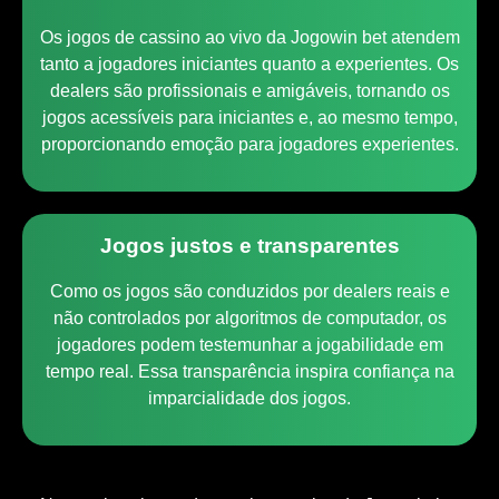
Os jogos de cassino ao vivo da Jogowin bet atendem
tanto a jogadores iniciantes quanto a experientes. Os
dealers são profissionais e amigáveis, tornando os
jogos acessíveis para iniciantes e, ao mesmo tempo,
proporcionando emoção para jogadores experientes.
Jogos justos e transparentes
Como os jogos são conduzidos por dealers reais e
não controlados por algoritmos de computador, os
jogadores podem testemunhar a jogabilidade em
tempo real. Essa transparência inspira confiança na
imparcialidade dos jogos.