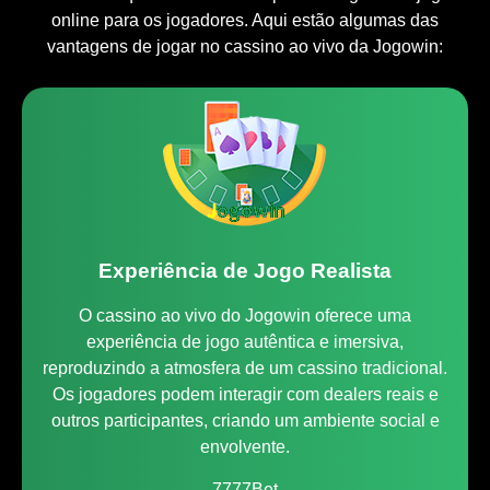
online para os jogadores. Aqui estão algumas das
vantagens de jogar no cassino ao vivo da Jogowin:
Experiência de Jogo Realista
O cassino ao vivo do Jogowin oferece uma
experiência de jogo autêntica e imersiva,
reproduzindo a atmosfera de um cassino tradicional.
Os jogadores podem interagir com dealers reais e
outros participantes, criando um ambiente social e
envolvente.
7777Bet