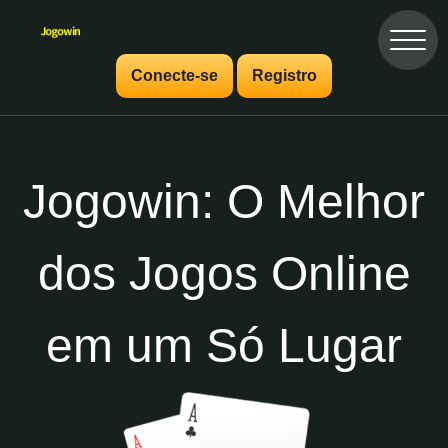
Conecte-se
Registro
Jogowin: O Melhor
dos Jogos Online
em um Só Lugar