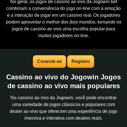
No geral, os jogos de cassino ao vivo da Jogowin bet
combinam a conveniência do jogo on-line com a emoção
e a interação de jogar em um cassino real. Os jogadores
podem aproveitar o melhor dos dois mundos, tornando os
jogos de cassino ao vivo uma escolha popular para
muitos jogadores on-line.
Conecte-se
Registro
Cassino ao vivo do Jogowin Jogos
de cassino ao vivo mais populares
No cassino ao vivo da Jogowin, você pode encontrar
uma variedade de jogos clássicos e populares com
dealer ao vivo que oferecem uma experiência de jogo
imersiva e interativa com dealers reais.