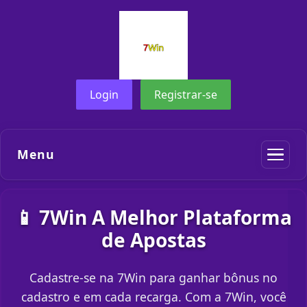
Login
Registrar-se
Menu
📱 7Win A Melhor Plataforma
de Apostas
Cadastre-se na 7Win para ganhar bônus no
cadastro e em cada recarga. Com a 7Win, você