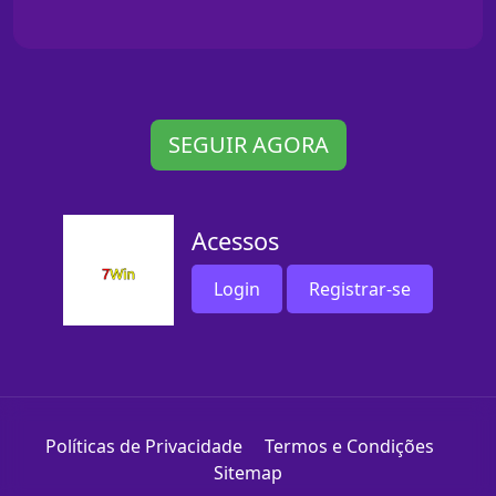
SEGUIR AGORA
Acessos
Login
Registrar-se
Políticas de Privacidade
Termos e Condições
Sitemap