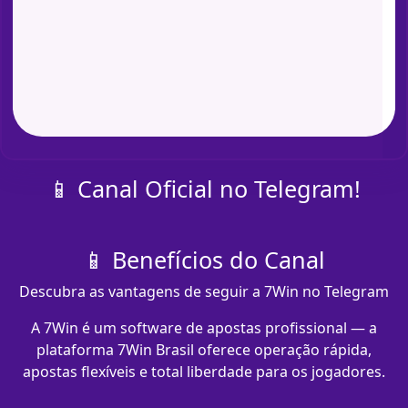
📱 Canal Oficial no Telegram!
📱 Benefícios do Canal
Descubra as vantagens de seguir a 7Win no Telegram
A 7Win é um software de apostas profissional — a
plataforma 7Win Brasil oferece operação rápida,
apostas flexíveis e total liberdade para os jogadores.