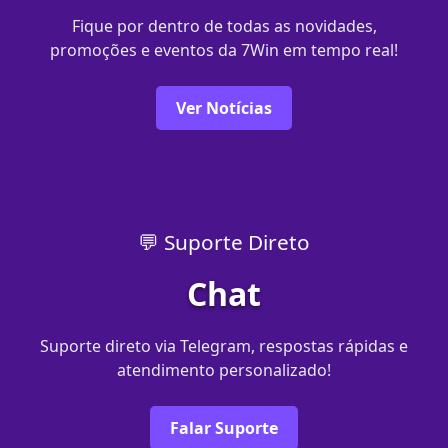
Fique por dentro de todas as novidades,
promoções e eventos da 7Win em tempo real!
Ver Notícias
💬 Suporte Direto
Chat
Suporte direto via Telegram, respostas rápidas e
atendimento personalizado!
Falar Suporte