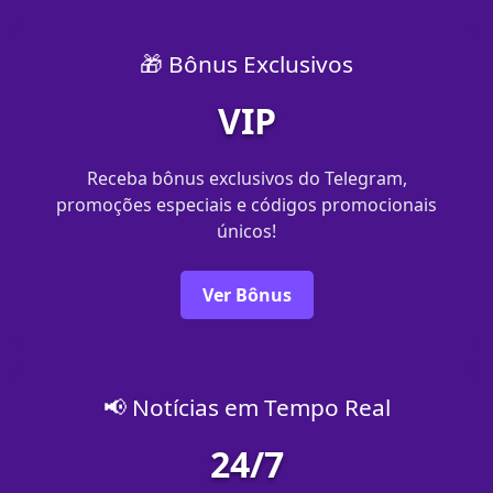
🎁 Bônus Exclusivos
VIP
Receba bônus exclusivos do Telegram,
promoções especiais e códigos promocionais
únicos!
Ver Bônus
📢 Notícias em Tempo Real
24/7