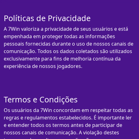
Políticas de Privacidade
A 7Win valoriza a privacidade de seus usuários e está
empenhada em proteger todas as informações
pessoais fornecidas durante o uso de nossos canais de
comunicação. Todos os dados coletados são utilizados
exclusivamente para fins de melhoria contínua da
experiência de nossos jogadores.
Termos e Condições
Os usuários da 7Win concordam em respeitar todas as
regras e regulamentos estabelecidos. É importante ler
e entender todos os termos antes de participar de
nossos canais de comunicação. A violação destes