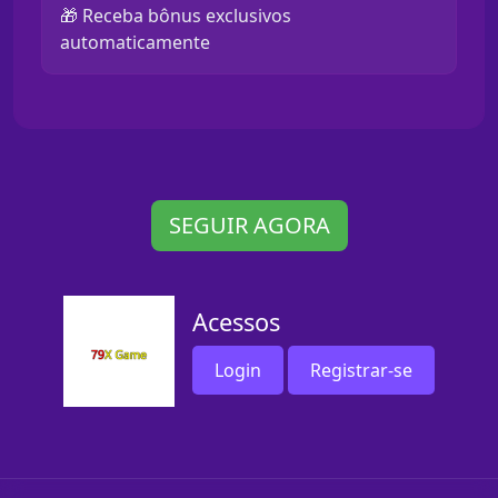
🎁 Receba bônus exclusivos
automaticamente
SEGUIR AGORA
Acessos
Login
Registrar-se