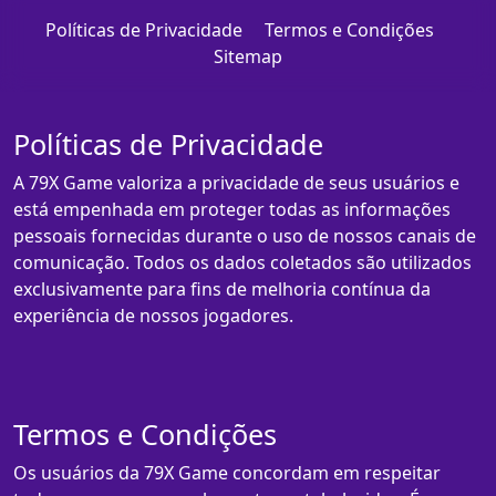
Políticas de Privacidade
Termos e Condições
Sitemap
Políticas de Privacidade
A 79X Game valoriza a privacidade de seus usuários e
está empenhada em proteger todas as informações
pessoais fornecidas durante o uso de nossos canais de
comunicação. Todos os dados coletados são utilizados
exclusivamente para fins de melhoria contínua da
experiência de nossos jogadores.
Termos e Condições
Os usuários da 79X Game concordam em respeitar