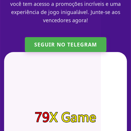
você tem acesso a promoções incríveis e uma
experiência de jogo inigualável. Junte-se aos
vencedores agora!
SEGUIR NO TELEGRAM