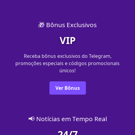
🎁 Bônus Exclusivos
VIP
Receba bônus exclusivos do Telegram,
promoções especiais e códigos promocionais
únicos!
Ver Bônus
📢 Notícias em Tempo Real
24/7