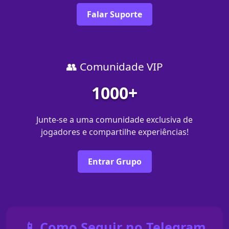
Falar Suporte
👥 Comunidade VIP
1000+
Junte-se a uma comunidade exclusiva de
jogadores e compartilhe experiências!
Entrar Grupo
📱 Como Seguir no Telegram