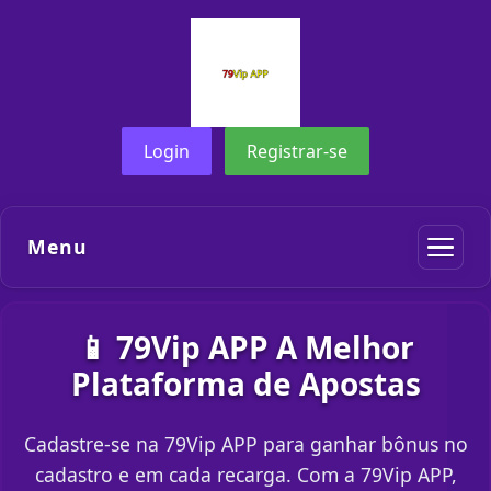
Login
Registrar-se
Menu
📱 79Vip APP A Melhor
Plataforma de Apostas
Cadastre-se na 79Vip APP para ganhar bônus no
cadastro e em cada recarga. Com a 79Vip APP,