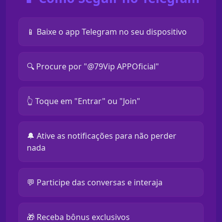
📱 Baixe o app Telegram no seu dispositivo
🔍 Procure por "@79Vip APPOficial"
👆 Toque em "Entrar" ou "Join"
🔔 Ative as notificações para não perder
nada
💬 Participe das conversas e interaja
🎁 Receba bônus exclusivos