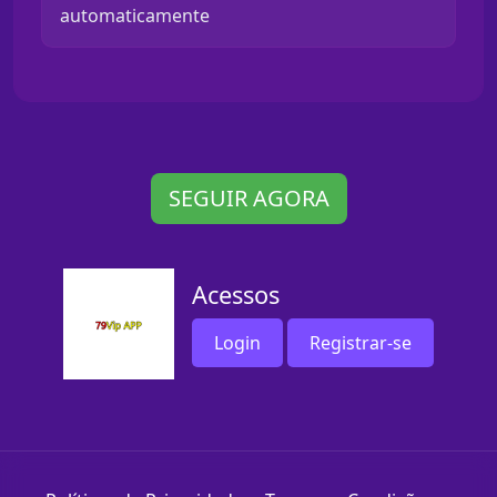
automaticamente
SEGUIR AGORA
Acessos
Login
Registrar-se