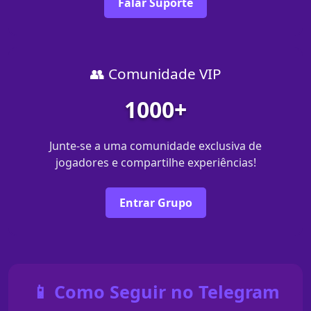
Falar Suporte
👥 Comunidade VIP
1000+
Junte-se a uma comunidade exclusiva de
jogadores e compartilhe experiências!
Entrar Grupo
📱 Como Seguir no Telegram