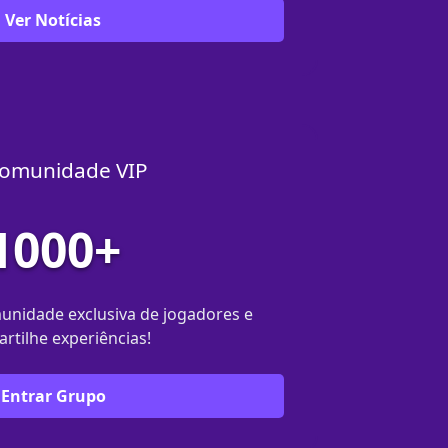
Ver Notícias
Comunidade VIP
1000+
unidade exclusiva de jogadores e
rtilhe experiências!
Entrar Grupo