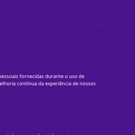
pessoais fornecidas durante o uso de
elhoria contínua da experiência de nossos