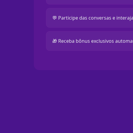
💬 Participe das conversas e interaj
🎁 Receba bônus exclusivos autom