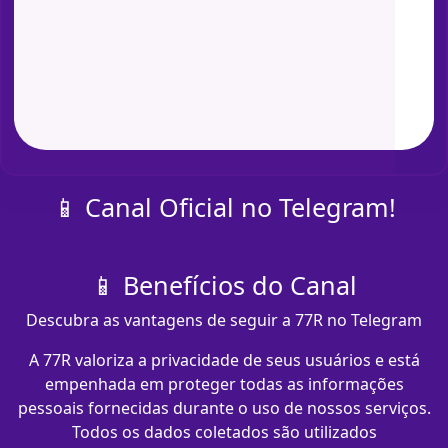
📱 Canal Oficial no Telegram!
📱 Benefícios do Canal
Descubra as vantagens de seguir a 77R no Telegram
A 77R valoriza a privacidade de seus usuários e está
empenhada em proteger todas as informações
pessoais fornecidas durante o uso de nossos serviços.
Todos os dados coletados são utilizados