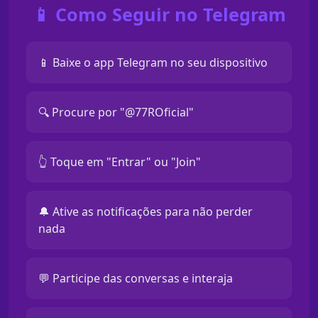
📱 Como Seguir no Telegram
📱 Baixe o app Telegram no seu dispositivo
🔍 Procure por "@77ROficial"
👆 Toque em "Entrar" ou "Join"
🔔 Ative as notificações para não perder
nada
💬 Participe das conversas e interaja