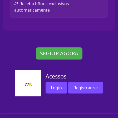
🎁 Receba bônus exclusivos
automaticamente
SEGUIR AGORA
Acessos
Login
Registrar-se