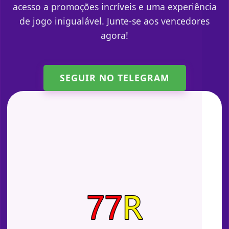
acesso a promoções incríveis e uma experiência
de jogo inigualável. Junte-se aos vencedores
agora!
SEGUIR NO TELEGRAM