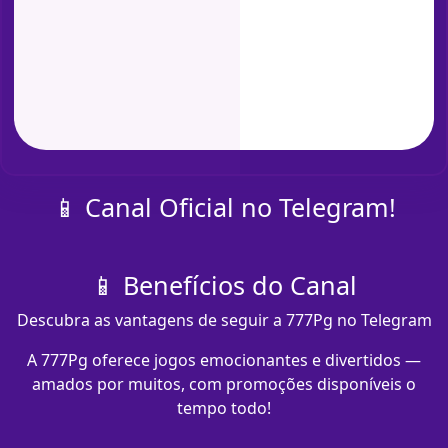
📱 Canal Oficial no Telegram!
📱 Benefícios do Canal
Descubra as vantagens de seguir a 777Pg no Telegram
A 777Pg oferece jogos emocionantes e divertidos —
amados por muitos, com promoções disponíveis o
tempo todo!