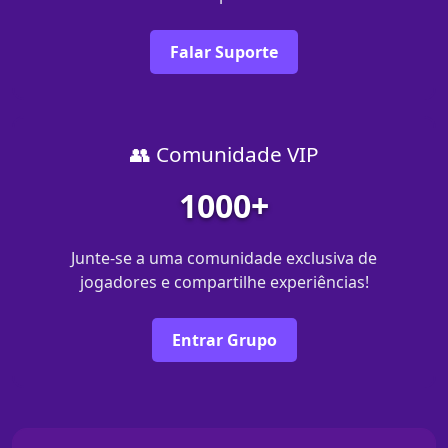
Falar Suporte
👥 Comunidade VIP
1000+
Junte-se a uma comunidade exclusiva de
jogadores e compartilhe experiências!
Entrar Grupo