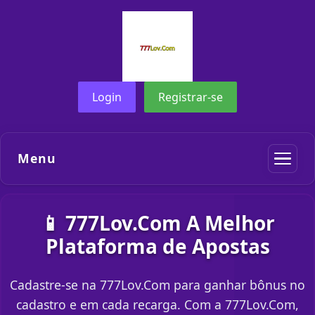
Login
Registrar-se
Menu
📱 777Lov.Com A Melhor
Plataforma de Apostas
Cadastre-se na 777Lov.Com para ganhar bônus no
cadastro e em cada recarga. Com a 777Lov.Com,