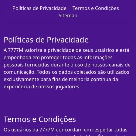
Políticas de Privacidade
Termos e Condições
Sitemap
Políticas de Privacidade
A 7777M valoriza a privacidade de seus usuários e está
empenhada em proteger todas as informações
pessoais fornecidas durante o uso de nossos canais de
comunicação. Todos os dados coletados são utilizados
exclusivamente para fins de melhoria contínua da
experiência de nossos jogadores.
Termos e Condições
Os usuários da 7777M concordam em respeitar todas