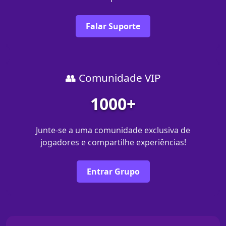
Falar Suporte
👥 Comunidade VIP
1000+
Junte-se a uma comunidade exclusiva de
jogadores e compartilhe experiências!
Entrar Grupo