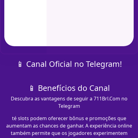
📱 Canal Oficial no Telegram!
📱 Benefícios do Canal
Descubra as vantagens de seguir a 711Brl.Com no
Telegram
té slots podem oferecer bônus e promoções que
aumentam as chances de ganhar. A experiência online
também permite que os jogadores experimentem