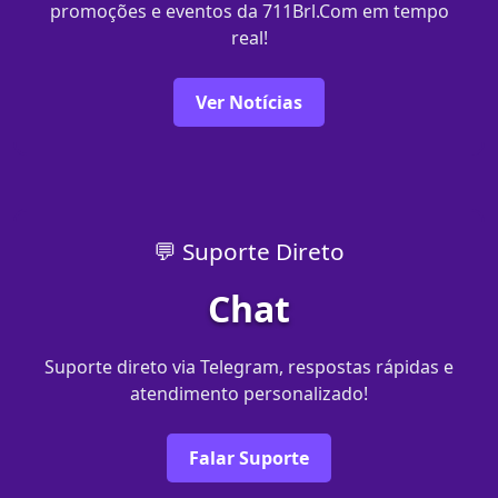
promoções e eventos da 711Brl.Com em tempo
real!
Ver Notícias
💬 Suporte Direto
Chat
Suporte direto via Telegram, respostas rápidas e
atendimento personalizado!
Falar Suporte