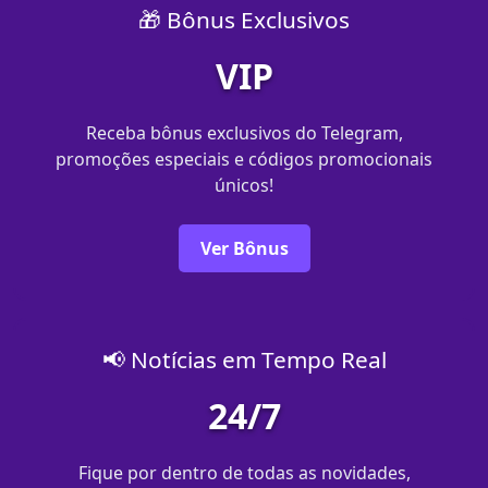
🎁 Bônus Exclusivos
VIP
Receba bônus exclusivos do Telegram,
promoções especiais e códigos promocionais
únicos!
Ver Bônus
📢 Notícias em Tempo Real
24/7
Fique por dentro de todas as novidades,