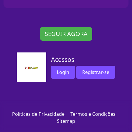
SEGUIR AGORA
Acessos
Login
Registrar-se
Políticas de Privacidade
Termos e Condições
Sitemap