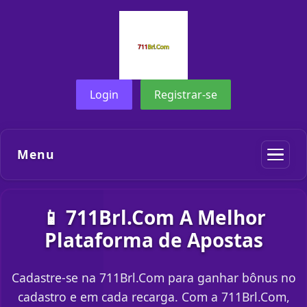
Login
Registrar-se
Menu
📱 711Brl.Com A Melhor
Plataforma de Apostas
Cadastre-se na 711Brl.Com para ganhar bônus no
cadastro e em cada recarga. Com a 711Brl.Com,