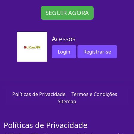
SEGUIR AGORA
Acessos
Login
Registrar-se
Políticas de Privacidade
Termos e Condições
Sitemap
Políticas de Privacidade