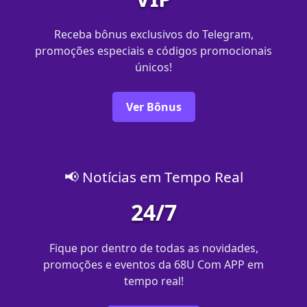
Receba bônus exclusivos do Telegram,
promoções especiais e códigos promocionais
únicos!
Ver Bônus
📢 Notícias em Tempo Real
24/7
Fique por dentro de todas as novidades,
promoções e eventos da 68U Com APP em
tempo real!