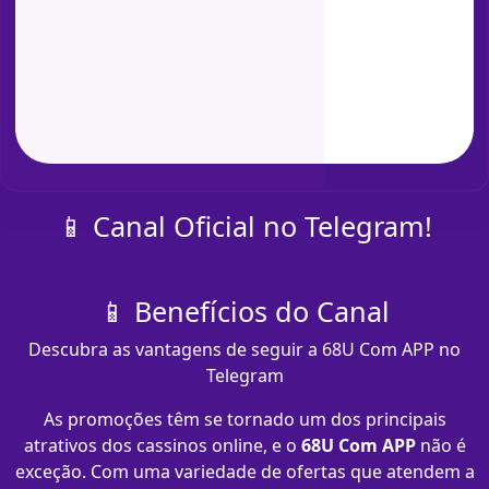
📱 Canal Oficial no Telegram!
📱 Benefícios do Canal
Descubra as vantagens de seguir a 68U Com APP no
Telegram
As promoções têm se tornado um dos principais
atrativos dos cassinos online, e o
68U Com APP
não é
exceção. Com uma variedade de ofertas que atendem a