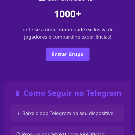
1000+
Junte-se a uma comunidade exclusiva de
jogadores e compartilhe experiências!
Entrar Grupo
📱 Como Seguir no Telegram
📱 Baixe o app Telegram no seu dispositivo
🔍 Procure por "@68U Com APPOficial"