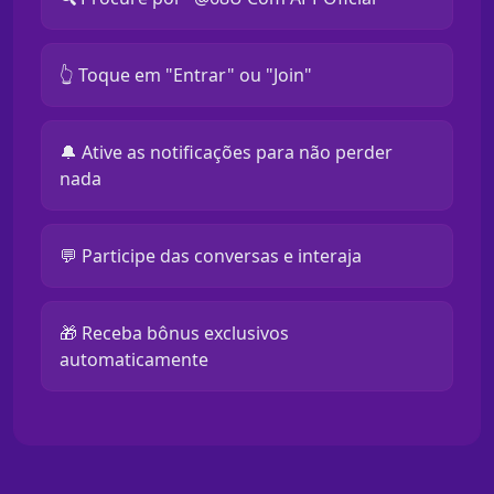
👆 Toque em "Entrar" ou "Join"
🔔 Ative as notificações para não perder
nada
💬 Participe das conversas e interaja
🎁 Receba bônus exclusivos
automaticamente