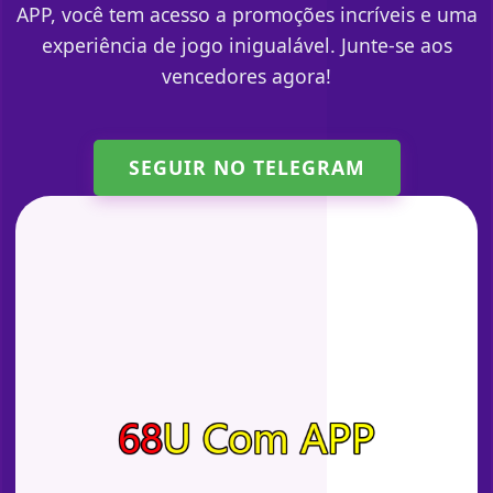
APP, você tem acesso a promoções incríveis e uma
experiência de jogo inigualável. Junte-se aos
vencedores agora!
SEGUIR NO TELEGRAM