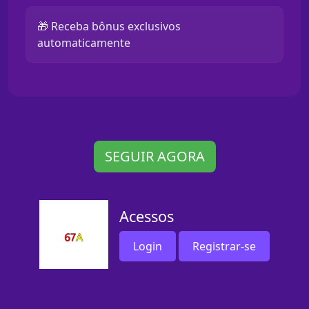
🎁 Receba bônus exclusivos
automaticamente
SEGUIR AGORA
Acessos
Login
Registrar-se