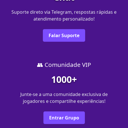
Suporte direto via Telegram, respostas rápidas e
atendimento personalizado!
Falar Suporte
👥 Comunidade VIP
1000+
Junte-se a uma comunidade exclusiva de
jogadores e compartilhe experiências!
Entrar Grupo