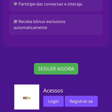
💬 Participe das conversas e interaja
🎁 Receba bônus exclusivos
automaticamente
SEGUIR AGORA
Acessos
Login
Registrar-se