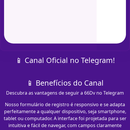
📱 Canal Oficial no Telegram!
📱 Benefícios do Canal
Descubra as vantagens de seguir a 66Dv no Telegram
Nosso formulário de registro é responsivo e se adapta
perfeitamente a qualquer dispositivo, seja smartphone,
tablet ou computador. A interface foi projetada para ser
intuitiva e fácil de navegar, com campos claramente