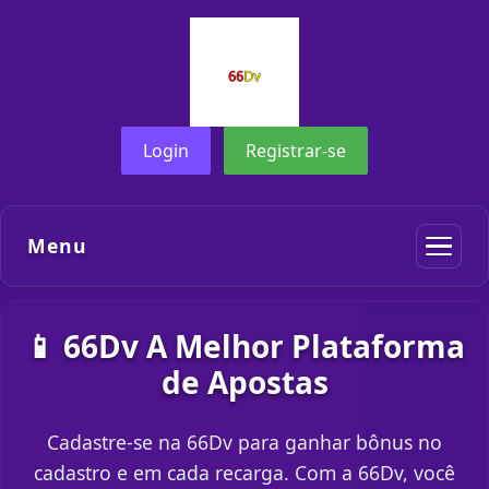
Login
Registrar-se
Menu
📱 66Dv A Melhor Plataforma
de Apostas
Cadastre-se na 66Dv para ganhar bônus no
cadastro e em cada recarga. Com a 66Dv, você