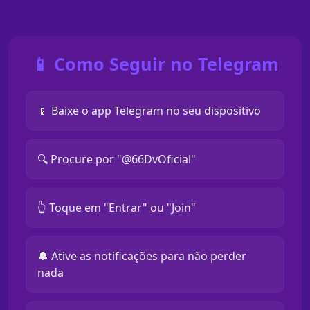
📱 Como Seguir no Telegram
📱 Baixe o app Telegram no seu dispositivo
🔍 Procure por "@66DvOficial"
👆 Toque em "Entrar" ou "Join"
🔔 Ative as notificações para não perder
nada