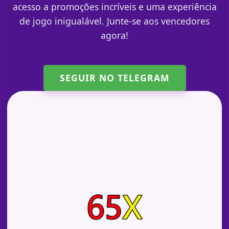
acesso a promoções incríveis e uma experiência
de jogo inigualável. Junte-se aos vencedores
agora!
SEGUIR NO TELEGRAM