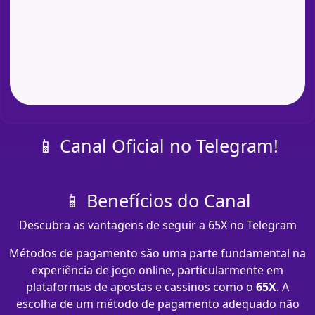
📱 Canal Oficial no Telegram!
📱 Benefícios do Canal
Descubra as vantagens de seguir a 65X no Telegram
Métodos de pagamento são uma parte fundamental na
experiência de jogo online, particularmente em
plataformas de apostas e cassinos como o
65X
. A
escolha de um método de pagamento adequado não