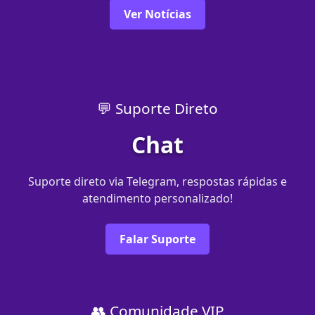
Ver Notícias
💬 Suporte Direto
Chat
Suporte direto via Telegram, respostas rápidas e
atendimento personalizado!
Falar Suporte
👥 Comunidade VIP