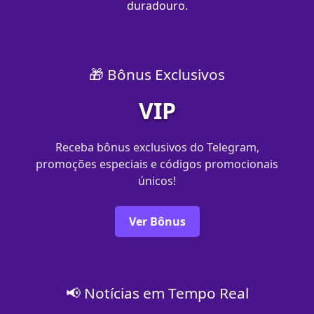
duradouro.
🎁 Bônus Exclusivos
VIP
Receba bônus exclusivos do Telegram,
promoções especiais e códigos promocionais
únicos!
Ver Bônus
📢 Notícias em Tempo Real