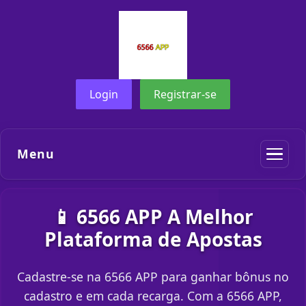
Login
Registrar-se
Menu
📱 6566 APP A Melhor
Plataforma de Apostas
Cadastre-se na 6566 APP para ganhar bônus no
cadastro e em cada recarga. Com a 6566 APP,