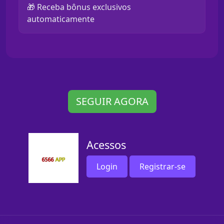
🎁 Receba bônus exclusivos
automaticamente
SEGUIR AGORA
Acessos
Login
Registrar-se