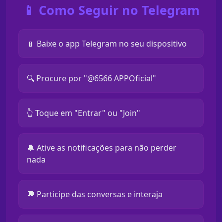
📱 Como Seguir no Telegram
📱 Baixe o app Telegram no seu dispositivo
🔍 Procure por "@6566 APPOficial"
👆 Toque em "Entrar" ou "Join"
🔔 Ative as notificações para não perder
nada
💬 Participe das conversas e interaja