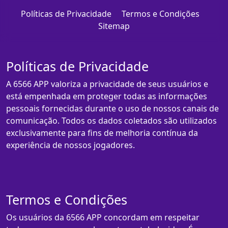
Políticas de Privacidade
Termos e Condições
Sitemap
Políticas de Privacidade
A 6566 APP valoriza a privacidade de seus usuários e
está empenhada em proteger todas as informações
pessoais fornecidas durante o uso de nossos canais de
comunicação. Todos os dados coletados são utilizados
exclusivamente para fins de melhoria contínua da
experiência de nossos jogadores.
Termos e Condições
Os usuários da 6566 APP concordam em respeitar