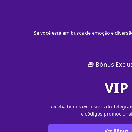
Se você está em busca de emoção e diversão
🎁 Bônus Exclu
VIP
Receba bônus exclusivos do Telegra
e códigos promocionai
Ver Bônus