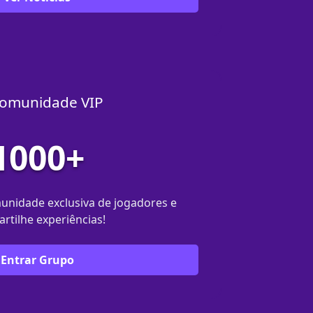
Comunidade VIP
1000+
unidade exclusiva de jogadores e
rtilhe experiências!
Entrar Grupo