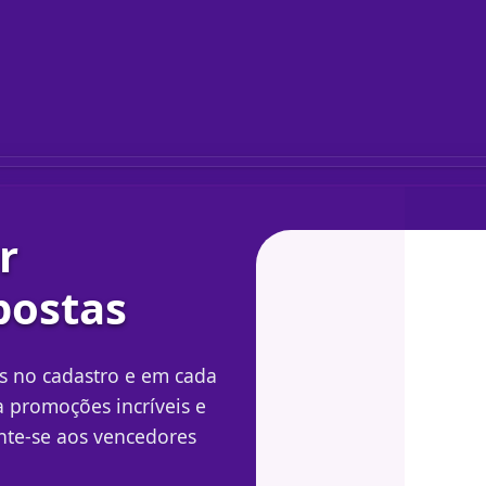
r
postas
s no cadastro e em cada
 promoções incríveis e
unte-se aos vencedores