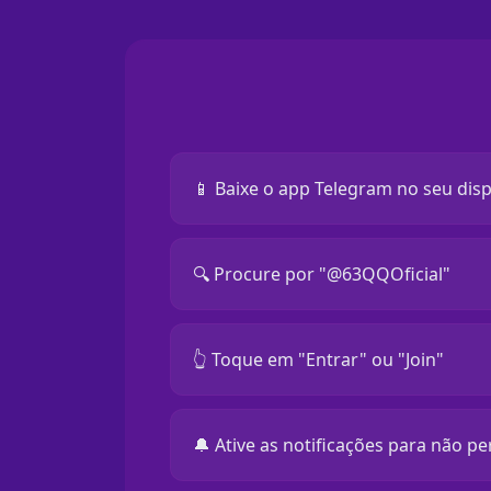
📱 Baixe o app Telegram no seu disp
🔍 Procure por "@63QQOficial"
👆 Toque em "Entrar" ou "Join"
🔔 Ative as notificações para não p