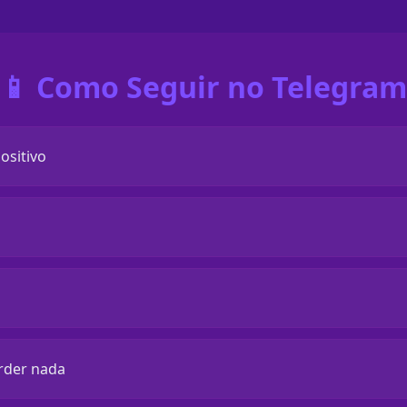
📱 Como Seguir no Telegram
ositivo
erder nada