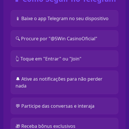
📱 Baixe o app Telegram no seu dispositivo
🔍 Procure por "@5Win CasinoOficial"
👆 Toque em "Entrar" ou "Join"
🔔 Ative as notificações para não perder
nada
💬 Participe das conversas e interaja
🎁 Receba bônus exclusivos