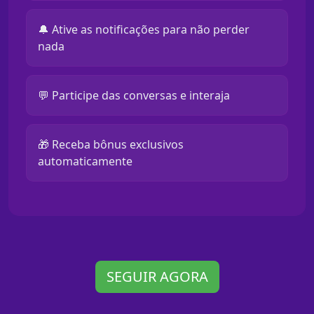
🔔 Ative as notificações para não perder
nada
💬 Participe das conversas e interaja
🎁 Receba bônus exclusivos
automaticamente
SEGUIR AGORA