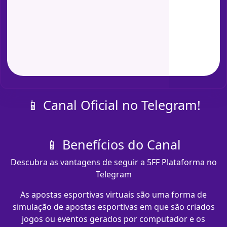
📱 Canal Oficial no Telegram!
📱 Benefícios do Canal
Descubra as vantagens de seguir a 5FF Plataforma no
Telegram
As apostas esportivas virtuais são uma forma de
simulação de apostas esportivas em que são criados
jogos ou eventos gerados por computador e os