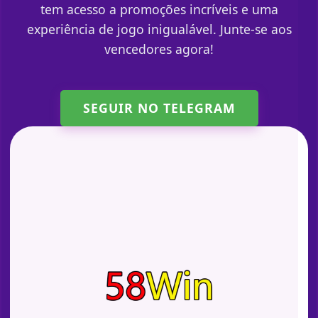
tem acesso a promoções incríveis e uma
experiência de jogo inigualável. Junte-se aos
vencedores agora!
SEGUIR NO TELEGRAM