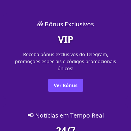
🎁 Bônus Exclusivos
VIP
Receba bônus exclusivos do Telegram,
promoções especiais e códigos promocionais
únicos!
Ver Bônus
📢 Notícias em Tempo Real
24/7