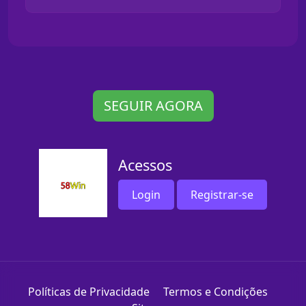
SEGUIR AGORA
Acessos
Login
Registrar-se
Políticas de Privacidade
Termos e Condições