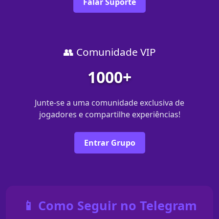
Falar Suporte
👥 Comunidade VIP
1000+
Junte-se a uma comunidade exclusiva de
jogadores e compartilhe experiências!
Entrar Grupo
📱 Como Seguir no Telegram