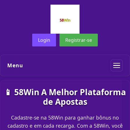
Login
Registrar-se
Menu
📱 58Win A Melhor Plataforma
de Apostas
Cadastre-se na 58Win para ganhar bônus no
cadastro e em cada recarga. Com a 58Win, você