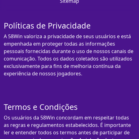
Sitemap
Políticas de Privacidade
A 58Win valoriza a privacidade de seus usuários e está
empenhada em proteger todas as informações
pessoais fornecidas durante o uso de nossos canais de
comunicação. Todos os dados coletados são utilizados
exclusivamente para fins de melhoria contínua da
experiência de nossos jogadores.
Termos e Condições
Os usuários da 58Win concordam em respeitar todas
as regras e regulamentos estabelecidos. É importante
ler e entender todos os termos antes de participar de