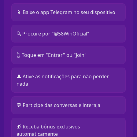
📱 Baixe o app Telegram no seu dispositivo
🔍 Procure por "@58WinOficial"
👆 Toque em "Entrar" ou "Join"
🔔 Ative as notificações para não perder
nada
💬 Participe das conversas e interaja
🎁 Receba bônus exclusivos
automaticamente