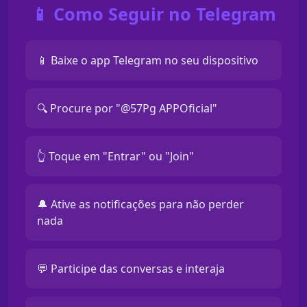
📱 Como Seguir no Telegram
📱 Baixe o app Telegram no seu dispositivo
🔍 Procure por "@57Pg APPOficial"
👆 Toque em "Entrar" ou "Join"
🔔 Ative as notificações para não perder
nada
💬 Participe das conversas e interaja