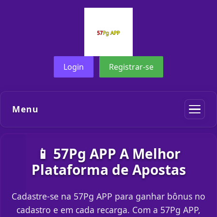
Login
Registrar-se
Menu
📱 57Pg APP A Melhor
Plataforma de Apostas
Cadastre-se na 57Pg APP para ganhar bônus no
cadastro e em cada recarga. Com a 57Pg APP,