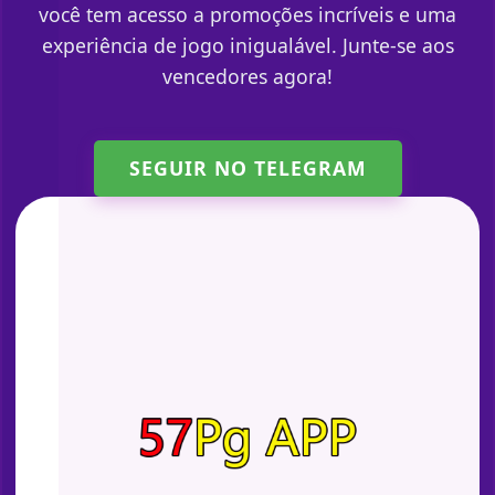
você tem acesso a promoções incríveis e uma
experiência de jogo inigualável. Junte-se aos
vencedores agora!
SEGUIR NO TELEGRAM