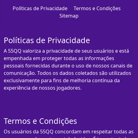
Políticas de Privacidade
Termos e Condições
Sitemap
Políticas de Privacidade
A 55QQ valoriza a privacidade de seus usuários e está
empenhada em proteger todas as informações
pessoais fornecidas durante o uso de nossos canais de
comunicação. Todos os dados coletados são utilizados
exclusivamente para fins de melhoria contínua da
experiência de nossos jogadores.
Termos e Condições
Os usuários da 55QQ concordam em respeitar todas as