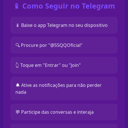
📱 Como Seguir no Telegram
📱 Baixe o app Telegram no seu dispositivo
🔍 Procure por "@55QQOficial"
👆 Toque em "Entrar" ou "Join"
🔔 Ative as notificações para não perder
nada
💬 Participe das conversas e interaja