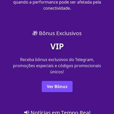
quando a performance pode ser afetada pela
conectividade.
🎁 Bônus Exclusivos
VIP
Receba bônus exclusivos do Telegram,
promoções especiais e códigos promocionais
únicos!
Ver Bônus
📢 Notícias em Tempo Real