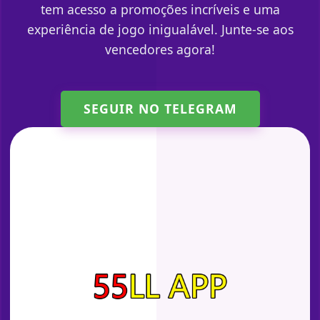
tem acesso a promoções incríveis e uma
experiência de jogo inigualável. Junte-se aos
vencedores agora!
SEGUIR NO TELEGRAM