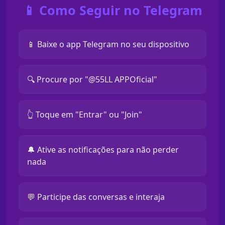
📱 Como Seguir no Telegram
📱 Baixe o app Telegram no seu dispositivo
🔍 Procure por "@55LL APPOficial"
👆 Toque em "Entrar" ou "Join"
🔔 Ative as notificações para não perder
nada
💬 Participe das conversas e interaja