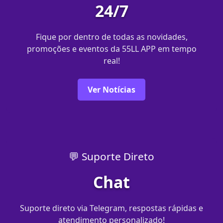
24/7
Fique por dentro de todas as novidades,
promoções e eventos da 55LL APP em tempo
real!
Ver Notícias
💬 Suporte Direto
Chat
Suporte direto via Telegram, respostas rápidas e
atendimento personalizado!