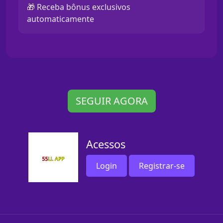
🎁 Receba bônus exclusivos
automaticamente
SEGUIR AGORA
Acessos
Login
Registrar-se