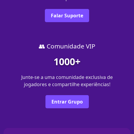
Falar Suporte
👥 Comunidade VIP
1000+
Junte-se a uma comunidade exclusiva de
jogadores e compartilhe experiências!
Entrar Grupo