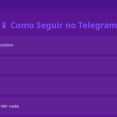
📱 Como Seguir no Telegram
ositivo
erder nada