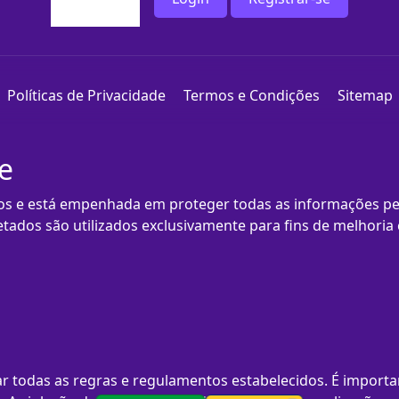
Políticas de Privacidade
Termos e Condições
Sitemap
de
rios e está empenhada em proteger todas as informações p
tados são utilizados exclusivamente para fins de melhoria
 todas as regras e regulamentos estabelecidos. É importa