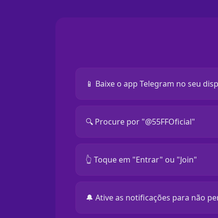
📱 Baixe o app Telegram no seu disp
🔍 Procure por "@55FFOficial"
👆 Toque em "Entrar" ou "Join"
🔔 Ative as notificações para não p