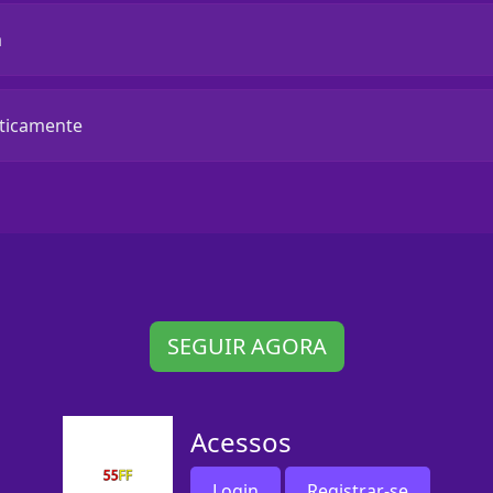
a
aticamente
SEGUIR AGORA
Acessos
Login
Registrar-se