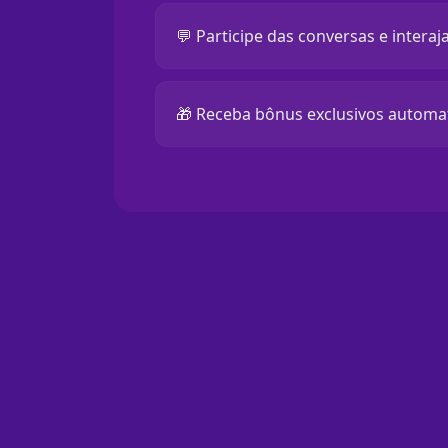
💬 Participe das conversas e interaj
🎁 Receba bônus exclusivos autom