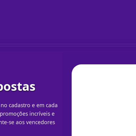
postas
 no cadastro e em cada
 promoções incríveis e
unte-se aos vencedores