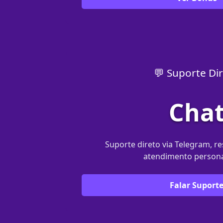
💬 Suporte Di
Cha
Suporte direto via Telegram, r
atendimento persona
Falar Suport