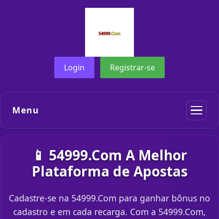
Login
Registrar-se
Menu
📱 54999.Com A Melhor
Plataforma de Apostas
Cadastre-se na 54999.Com para ganhar bônus no
cadastro e em cada recarga. Com a 54999.Com,