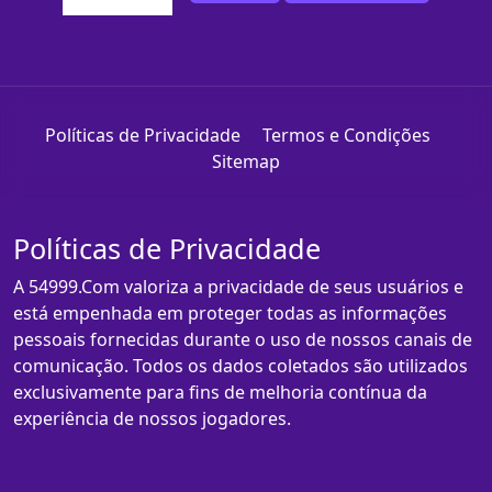
Políticas de Privacidade
Termos e Condições
Sitemap
Políticas de Privacidade
A 54999.Com valoriza a privacidade de seus usuários e
está empenhada em proteger todas as informações
pessoais fornecidas durante o uso de nossos canais de
comunicação. Todos os dados coletados são utilizados
exclusivamente para fins de melhoria contínua da
experiência de nossos jogadores.