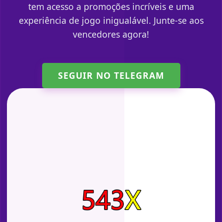
tem acesso a promoções incríveis e uma
experiência de jogo inigualável. Junte-se aos
vencedores agora!
SEGUIR NO TELEGRAM