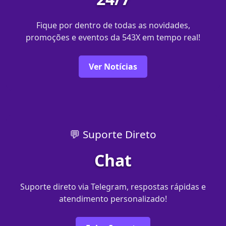
Fique por dentro de todas as novidades,
promoções e eventos da 543X em tempo real!
Ver Notícias
💬 Suporte Direto
Chat
Suporte direto via Telegram, respostas rápidas e
atendimento personalizado!