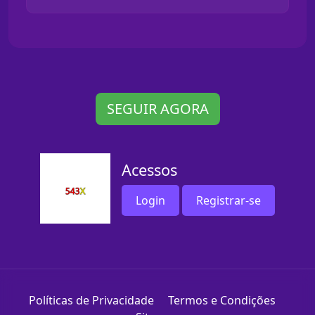
SEGUIR AGORA
Acessos
Login
Registrar-se
Políticas de Privacidade
Termos e Condições