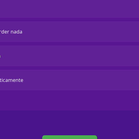
erder nada
a
aticamente