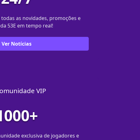
e todas as novidades, promoções e
 da 53E em tempo real!
Ver Notícias
Comunidade VIP
1000+
unidade exclusiva de jogadores e