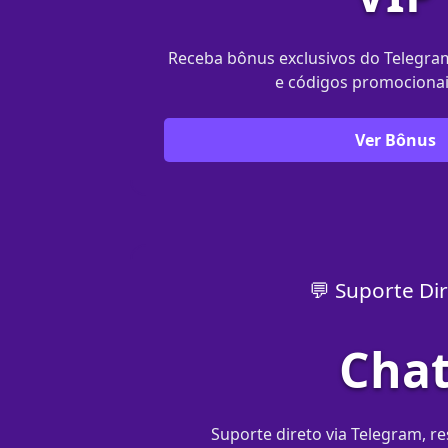
Receba bônus exclusivos do Telegra
e códigos promocionai
Ver Bônus
💬 Suporte Di
Cha
Suporte direto via Telegram, r