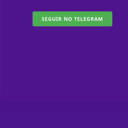
SEGUIR NO TELEGRAM