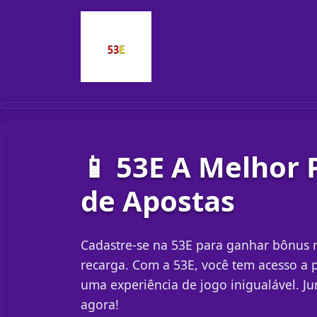
📱 53E A Melhor 
de Apostas
Cadastre-se na 53E para ganhar bônus 
recarga. Com a 53E, você tem acesso a 
uma experiência de jogo inigualável. J
agora!