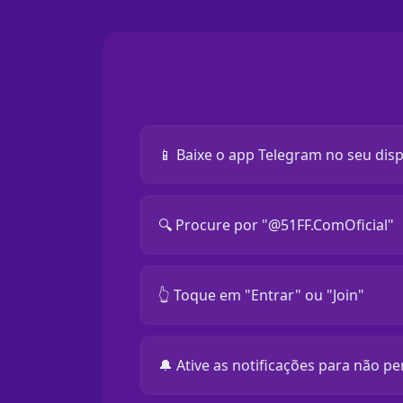
📱 Baixe o app Telegram no seu disp
🔍 Procure por "@51FF.ComOficial"
👆 Toque em "Entrar" ou "Join"
🔔 Ative as notificações para não p