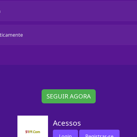
a
aticamente
SEGUIR AGORA
Acessos
Login
Registrar-se