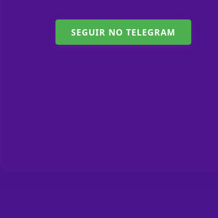
SEGUIR NO TELEGRAM