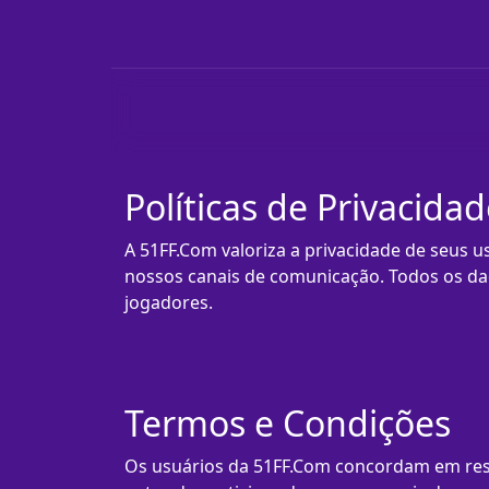
Políticas de Privacida
A 51FF.Com valoriza a privacidade de seus 
nossos canais de comunicação. Todos os dad
jogadores.
Termos e Condições
Os usuários da 51FF.Com concordam em resp