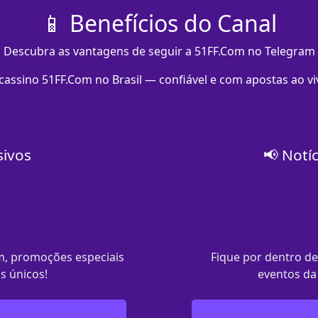
📱 Benefícios do Canal
Descubra as vantagens de seguir a 51FF.Com no Telegram
assino 51FF.Com no Brasil — confiável e com apostas ao v
sivos
📢 Notí
m, promoções especiais
Fique por dentro d
s únicos!
eventos da