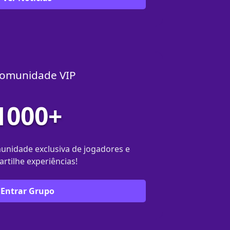
Comunidade VIP
1000+
unidade exclusiva de jogadores e
rtilhe experiências!
Entrar Grupo