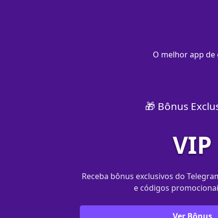
O melhor app de c
🎁 Bônus Exclu
VIP
Receba bônus exclusivos do Telegra
e códigos promocionai
Ver Bônus