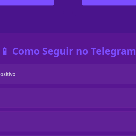
📱 Como Seguir no Telegram
ositivo