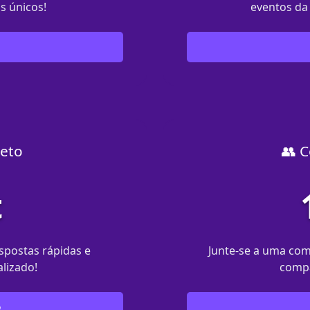
s únicos!
eventos da
reto
👥 
t
espostas rápidas e
Junte-se a uma com
lizado!
compa
e