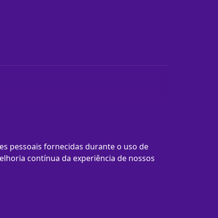
es pessoais fornecidas durante o uso de
elhoria contínua da experiência de nossos