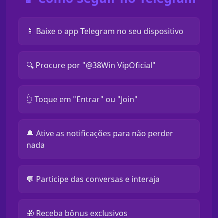
📱 Baixe o app Telegram no seu dispositivo
🔍 Procure por "@38Win VipOficial"
👆 Toque em "Entrar" ou "Join"
🔔 Ative as notificações para não perder
nada
💬 Participe das conversas e interaja
🎁 Receba bônus exclusivos