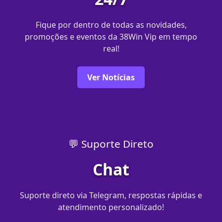
Fique por dentro de todas as novidades,
promoções e eventos da 38Win Vip em tempo
real!
Ver Notícias
💬 Suporte Direto
Chat
Suporte direto via Telegram, respostas rápidas e
atendimento personalizado!