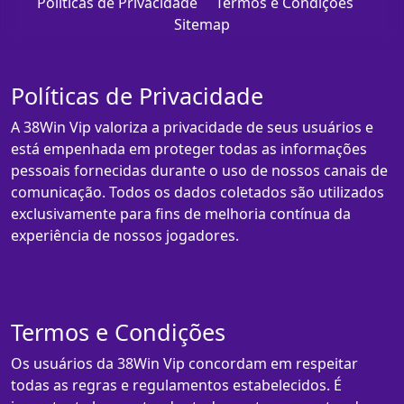
Políticas de Privacidade
Termos e Condições
Sitemap
Políticas de Privacidade
A 38Win Vip valoriza a privacidade de seus usuários e
está empenhada em proteger todas as informações
pessoais fornecidas durante o uso de nossos canais de
comunicação. Todos os dados coletados são utilizados
exclusivamente para fins de melhoria contínua da
experiência de nossos jogadores.
Termos e Condições
Os usuários da 38Win Vip concordam em respeitar
todas as regras e regulamentos estabelecidos. É