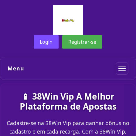
Login
Registrar-se
Menu
📱 38Win Vip A Melhor
Plataforma de Apostas
Cadastre-se na 38Win Vip para ganhar bônus no
cadastro e em cada recarga. Com a 38Win Vip,