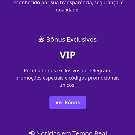
reconhecido por sua transparência, segurança, e
qualidade.
🎁 Bônus Exclusivos
VIP
Receba bônus exclusivos do Telegram,
promoções especiais e códigos promocionais
únicos!
Ver Bônus
📢 Notícias em Tempo Real