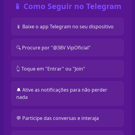
📱 Como Seguir no Telegram
📱 Baixe o app Telegram no seu dispositivo
🔍 Procure por "@38V VipOficial"
👆 Toque em "Entrar" ou "Join"
🔔 Ative as notificações para não perder
nada
💬 Participe das conversas e interaja