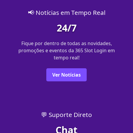
📢 Notícias em Tempo Real
24/7
Fique por dentro de todas as novidades,
promoções e eventos da 365 Slot Login em
tempo real!
Ver Notícias
💬 Suporte Direto
Chat