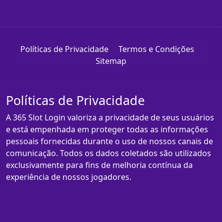
Políticas de Privacidade
Termos e Condições
Sitemap
Políticas de Privacidade
A 365 Slot Login valoriza a privacidade de seus usuários
e está empenhada em proteger todas as informações
pessoais fornecidas durante o uso de nossos canais de
comunicação. Todos os dados coletados são utilizados
exclusivamente para fins de melhoria contínua da
experiência de nossos jogadores.