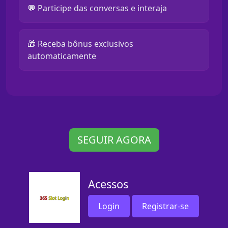
💬 Participe das conversas e interaja
🎁 Receba bônus exclusivos
automaticamente
SEGUIR AGORA
Acessos
Login
Registrar-se