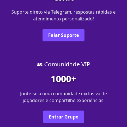
Suporte direto via Telegram, respostas rápidas e
atendimento personalizado!
Falar Suporte
👥 Comunidade VIP
1000+
Junte-se a uma comunidade exclusiva de
jogadores e compartilhe experiências!
Entrar Grupo