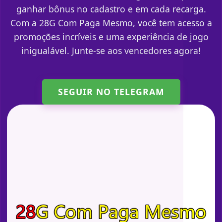
ganhar bônus no cadastro e em cada recarga.
Com a 28G Com Paga Mesmo, você tem acesso a
promoções incríveis e uma experiência de jogo
inigualável. Junte-se aos vencedores agora!
SEGUIR NO TELEGRAM