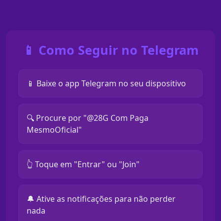
📱 Como Seguir no Telegram
📱 Baixe o app Telegram no seu dispositivo
🔍 Procure por "@28G Com Paga
MesmoOficial"
👆 Toque em "Entrar" ou "Join"
🔔 Ative as notificações para não perder
nada