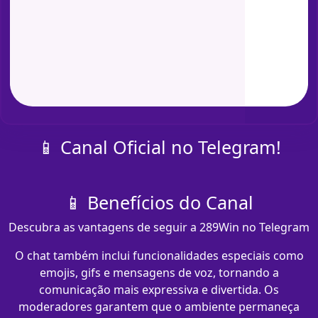
📱 Canal Oficial no Telegram!
📱 Benefícios do Canal
Descubra as vantagens de seguir a 289Win no Telegram
O chat também inclui funcionalidades especiais como
emojis, gifs e mensagens de voz, tornando a
comunicação mais expressiva e divertida. Os
moderadores garantem que o ambiente permaneça