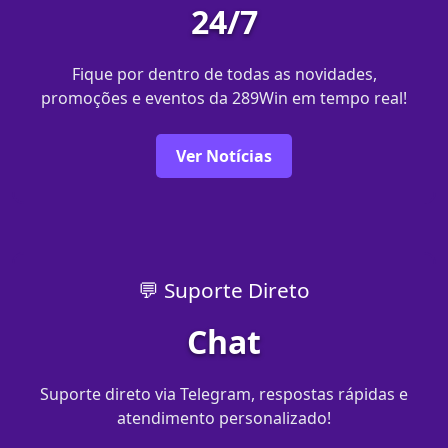
24/7
Fique por dentro de todas as novidades,
promoções e eventos da 289Win em tempo real!
Ver Notícias
💬 Suporte Direto
Chat
Suporte direto via Telegram, respostas rápidas e
atendimento personalizado!