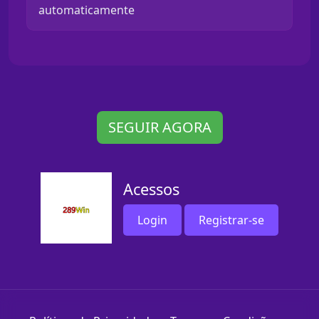
automaticamente
SEGUIR AGORA
Acessos
Login
Registrar-se