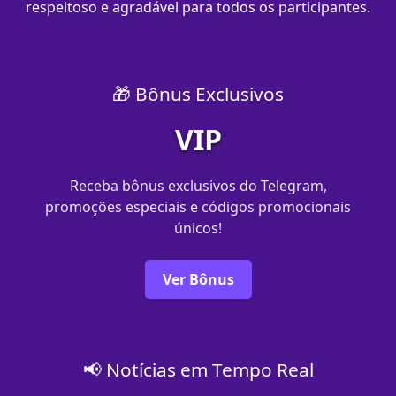
respeitoso e agradável para todos os participantes.
🎁 Bônus Exclusivos
VIP
Receba bônus exclusivos do Telegram,
promoções especiais e códigos promocionais
únicos!
Ver Bônus
📢 Notícias em Tempo Real