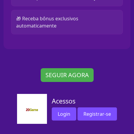
🎁 Receba bônus exclusivos
automaticamente
SEGUIR AGORA
Acessos
Login
Registrar-se