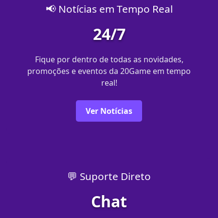
📢 Notícias em Tempo Real
24/7
Fique por dentro de todas as novidades,
promoções e eventos da 20Game em tempo
real!
Ver Notícias
💬 Suporte Direto
Chat