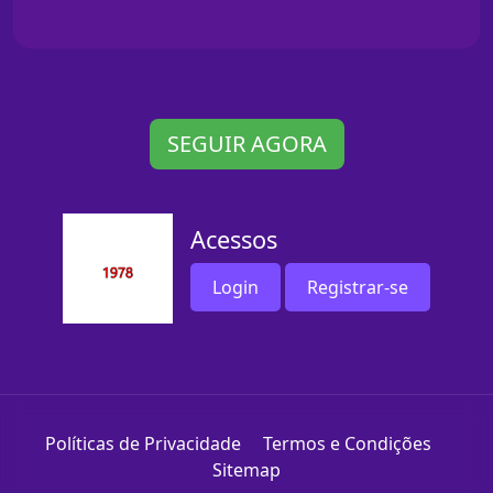
SEGUIR AGORA
Acessos
Login
Registrar-se
Políticas de Privacidade
Termos e Condições
Sitemap