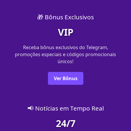
🎁 Bônus Exclusivos
VIP
Receba bônus exclusivos do Telegram,
promoções especiais e códigos promocionais
únicos!
Ver Bônus
📢 Notícias em Tempo Real
24/7