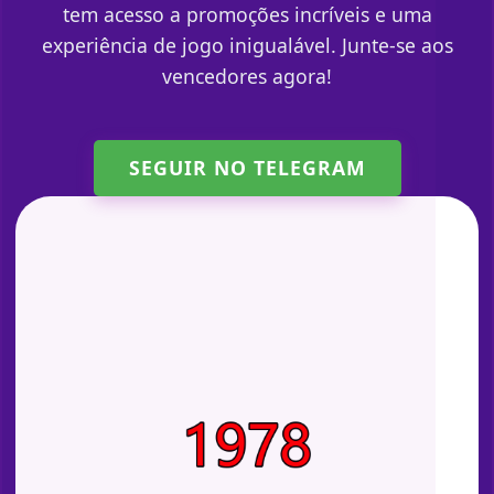
tem acesso a promoções incríveis e uma
experiência de jogo inigualável. Junte-se aos
vencedores agora!
SEGUIR NO TELEGRAM