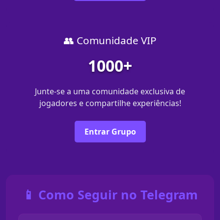
👥 Comunidade VIP
1000+
Junte-se a uma comunidade exclusiva de
jogadores e compartilhe experiências!
Entrar Grupo
📱 Como Seguir no Telegram