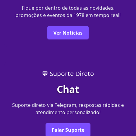
Fique por dentro de todas as novidades,
promoções e eventos da 1978 em tempo real!
Ver Notícias
💬 Suporte Direto
Chat
Suporte direto via Telegram, respostas rápidas e
atendimento personalizado!
Falar Suporte