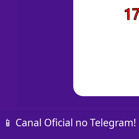
📱 Canal Oficial no Telegram!