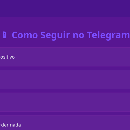
📱 Como Seguir no Telegram
ositivo
erder nada