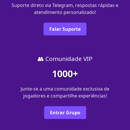
Suporte direto via Telegram, respostas rápidas e
atendimento personalizado!
Falar Suporte
👥 Comunidade VIP
1000+
Junte-se a uma comunidade exclusiva de
jogadores e compartilhe experiências!
Entrar Grupo