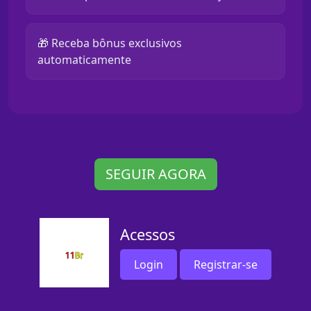
🎁 Receba bônus exclusivos
automaticamente
SEGUIR AGORA
Acessos
Login
Registrar-se