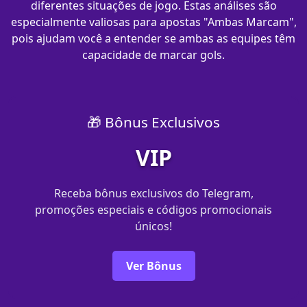
diferentes situações de jogo. Estas análises são
especialmente valiosas para apostas "Ambas Marcam",
pois ajudam você a entender se ambas as equipes têm
capacidade de marcar gols.
🎁 Bônus Exclusivos
VIP
Receba bônus exclusivos do Telegram,
promoções especiais e códigos promocionais
únicos!
Ver Bônus