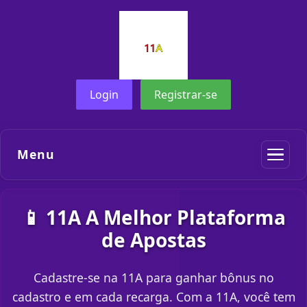
Login
Registrar-se
Menu
📱 11A A Melhor Plataforma
de Apostas
Cadastre-se na 11A para ganhar bônus no
cadastro e em cada recarga. Com a 11A, você tem