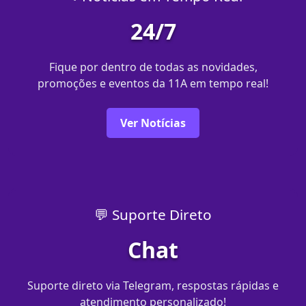
24/7
Fique por dentro de todas as novidades,
promoções e eventos da 11A em tempo real!
Ver Notícias
💬 Suporte Direto
Chat
Suporte direto via Telegram, respostas rápidas e
atendimento personalizado!