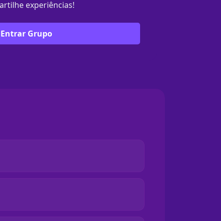
rtilhe experiências!
Entrar Grupo