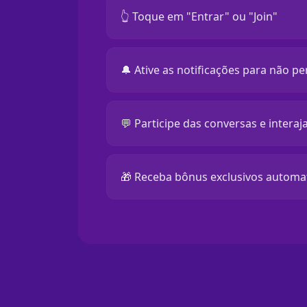
👆 Toque em "Entrar" ou "Join"
🔔 Ative as notificações para não p
💬 Participe das conversas e interaj
🎁 Receba bônus exclusivos autom