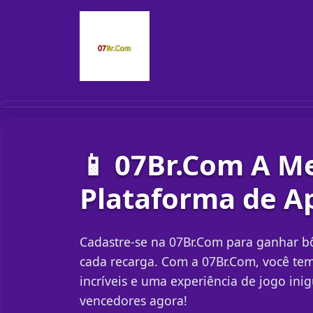
📱 07Br.Com A M
Plataforma de A
Cadastre-se na 07Br.Com para ganhar b
cada recarga. Com a 07Br.Com, você te
incríveis e uma experiência de jogo inig
vencedores agora!