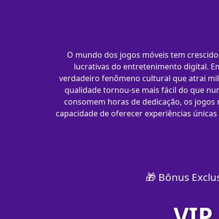
O mundo dos jogos móveis tem crescido 
lucrativas do entretenimento digital.
verdadeiro fenômeno cultural que atrai m
qualidade tornou-se mais fácil do que nu
consomem horas de dedicação, os jogos mó
capacidade de oferecer experiências únicas
🎁 Bônus Exclu
VIP