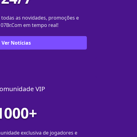
e todas as novidades, promoções e
 07Br.Com em tempo real!
Ver Notícias
Comunidade VIP
1000+
unidade exclusiva de jogadores e