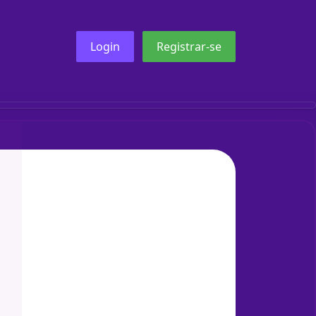
Login
Registrar-se