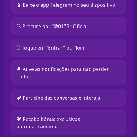
📱 Baixe o app Telegram no seu dispositivo
🔍 Procure por "@017BrlOficial"
👆 Toque em "Entrar" ou "Join"
🔔 Ative as notificações para não perder
nada
💬 Participe das conversas e interaja
🎁 Receba bônus exclusivos
automaticamente