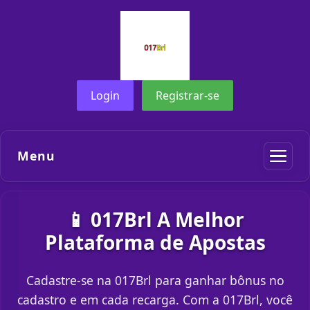
Login
Registrar-se
Menu
📱 017Brl A Melhor
Plataforma de Apostas
Cadastre-se na 017Brl para ganhar bônus no
cadastro e em cada recarga. Com a 017Brl, você